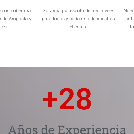
o con cobertura
Garantía por escrito de tres meses
Nues
ón de Amposta y
para todos y cada uno de nuestros
auté
res.
clientes.
t
+
28
Años de Experiencia